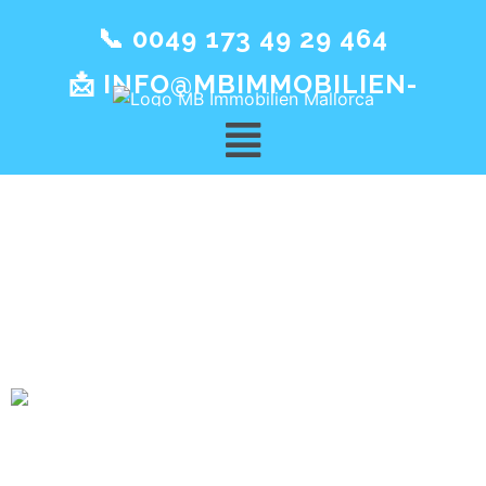
📞 0049 173 49 29 464
📩 INFO@MBIMMOBILIEN-
MALLORCA.DE
Ausstattung:
Boden
Charmante Finca “Fonts
Ufanes”: Naturidylle mit 14-
Meter-Pool nahe Campanet
Charmante Finca “Fonts Ufanes”: Naturidylle mit 14-
Meter-Pool nahe Campanet Genießen Sie die Ruhe der
Balearen in dieser wunderschönen Finca mit exzellentem