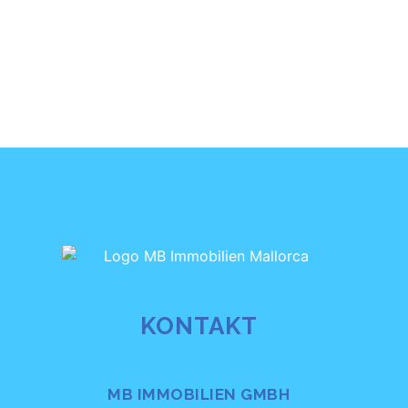
Bergblick. Auf 102 m² Wohnfläche bietet dieses
Feriendomizil eine perfekte Mischung aus Komfort und
Naturverbundenheit für bis zu 4 Personen. Die
Unterkunft Das Haus verfügt über ein einladendes
Wohnzimmer, eine komplett ausgestattete Küche, zwei
[…]
KONTAKT
MB IMMOBILIEN GMBH